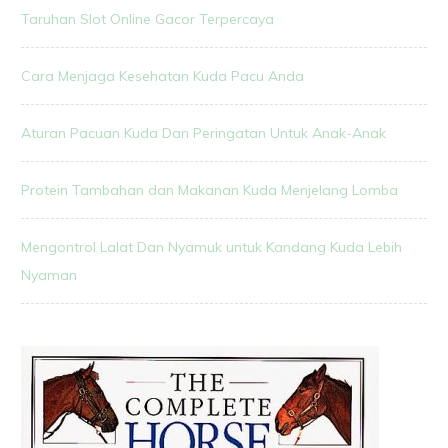
Taruhan Slot Online Gacor Terpercaya
Cara Menjaga Kesehatan Kuda Pacu Anda
Aturan Pacuan Kuda Dan Peringatan Untuk Anak-Anak
Protein Tambahan dan Makanan Kuda Menjelang Lomba
Mengontrol Lalat Dan Nyamuk untuk Kandang Kuda Lebih
Nyaman