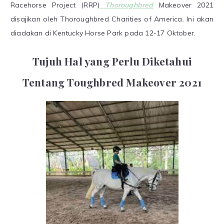
Racehorse Project (RRP)
Thoroughbred
Makeover 2021
disajikan oleh Thoroughbred Charities of America. Ini akan
diadakan di Kentucky Horse Park pada 12-17 Oktober.
Tujuh Hal yang Perlu Diketahui
Tentang Toughbred Makeover 2021