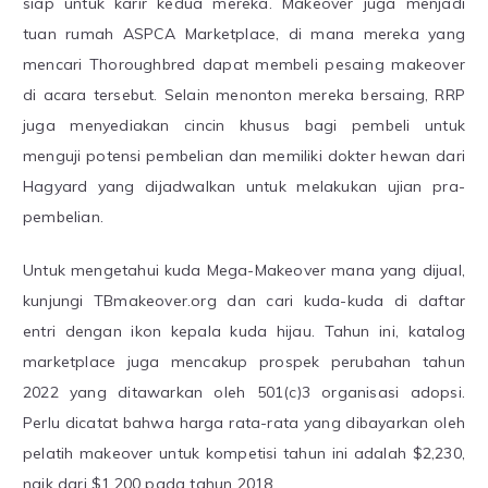
siap untuk karir kedua mereka. Makeover juga menjadi
tuan rumah ASPCA Marketplace, di mana mereka yang
mencari Thoroughbred dapat membeli pesaing makeover
di acara tersebut. Selain menonton mereka bersaing, RRP
juga menyediakan cincin khusus bagi pembeli untuk
menguji potensi pembelian dan memiliki dokter hewan dari
Hagyard yang dijadwalkan untuk melakukan ujian pra-
pembelian.
Untuk mengetahui kuda Mega-Makeover mana yang dijual,
kunjungi TBmakeover.org dan cari kuda-kuda di daftar
entri dengan ikon kepala kuda hijau. Tahun ini, katalog
marketplace juga mencakup prospek perubahan tahun
2022 yang ditawarkan oleh 501(c)3 organisasi adopsi.
Perlu dicatat bahwa harga rata-rata yang dibayarkan oleh
pelatih makeover untuk kompetisi tahun ini adalah $2,230,
naik dari $1,200 pada tahun 2018.