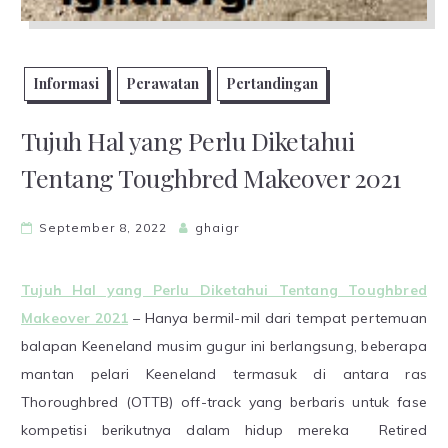
Informasi
Perawatan
Pertandingan
Tujuh Hal yang Perlu Diketahui
Tentang Toughbred Makeover 2021
September 8, 2022
ghaigr
Tujuh Hal yang Perlu Diketahui Tentang Toughbred
Makeover 2021
– Hanya bermil-mil dari tempat pertemuan
balapan Keeneland musim gugur ini berlangsung, beberapa
mantan pelari Keeneland termasuk di antara ras
Thoroughbred (OTTB) off-track yang berbaris untuk fase
kompetisi berikutnya dalam hidup mereka Retired