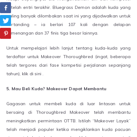
setelah entri terakhir. Bluegrass Demon adalah kuda yang
paling banyak dilombakan saat ini yang dijadwalkan untuk
bertanding – ia berlari 107 kali dengan delapan
kemenangan dan 37 finis tiga besar lainnya.
Untuk mempelajari lebih lanjut tentang kuda-kuda yang
terdaftar untuk Makeover Thoroughbred (ingat, beberapa
telah tergores dari fase kompetisi perjalanan sepanjang
tahun), klik di sini .
5. Mau Beli Kuda? Makeover Dapat Membantu
Gagasan untuk membeli kuda di luar lintasan untuk
bersaing di Thoroughbred Makeover telah membantu
meningkatkan permintaan OTTB. Istilah “Makeover Layak”
telah menjadi populer ketika mengiklankan kuda pacuan