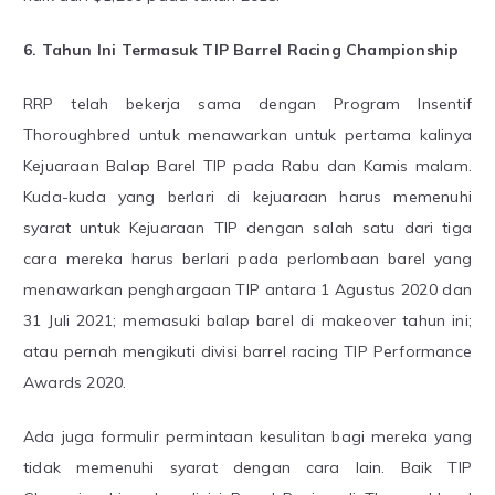
6. Tahun Ini Termasuk TIP Barrel Racing Championship
RRP telah bekerja sama dengan Program Insentif
Thoroughbred untuk menawarkan untuk pertama kalinya
Kejuaraan Balap Barel TIP pada Rabu dan Kamis malam.
Kuda-kuda yang berlari di kejuaraan harus memenuhi
syarat untuk Kejuaraan TIP dengan salah satu dari tiga
cara mereka harus berlari pada perlombaan barel yang
menawarkan penghargaan TIP antara 1 Agustus 2020 dan
31 Juli 2021; memasuki balap barel di makeover tahun ini;
atau pernah mengikuti divisi barrel racing TIP Performance
Awards 2020.
Ada juga formulir permintaan kesulitan bagi mereka yang
tidak memenuhi syarat dengan cara lain. Baik TIP