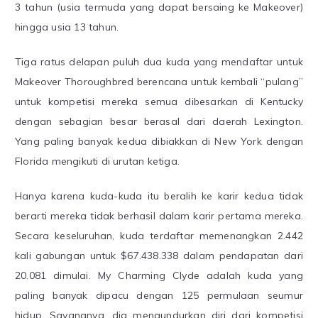
3 tahun (usia termuda yang dapat bersaing ke Makeover)
hingga usia 13 tahun.
Tiga ratus delapan puluh dua kuda yang mendaftar untuk
Makeover Thoroughbred berencana untuk kembali “pulang”
untuk kompetisi mereka semua dibesarkan di Kentucky
dengan sebagian besar berasal dari daerah Lexington.
Yang paling banyak kedua dibiakkan di New York dengan
Florida mengikuti di urutan ketiga.
Hanya karena kuda-kuda itu beralih ke karir kedua tidak
berarti mereka tidak berhasil dalam karir pertama mereka.
Secara keseluruhan, kuda terdaftar memenangkan 2.442
kali gabungan untuk $67.438.338 dalam pendapatan dari
20.081 dimulai. My Charming Clyde adalah kuda yang
paling banyak dipacu dengan 125 permulaan seumur
hidup, Sayangnya, dia mengundurkan diri dari kompetisi