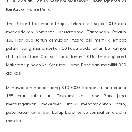
1. Ini adalah Tahun Keenam Makeover Thoroughbred di
Kentucky Horse Park
The Retired Racehorse Project telah aktif sejak 2010 dan
mengadakan kompetisi pertamanya Tantangan Pelatih
100 Hari dua tahun kemudian. Acara asli memiliki empat
pelatih yang menampilkan 10 kuda pada tahun berikutnya
di Pimlico Race Course. Pada tahun 2015, Thoroughbred
Makeover pindah ke Kentucky Horse Park dan memiliki 350
aplikasi.
Menawarkan hadiah uang $100.000, kompetisi ini memiliki
185 entri tahun itu. Ekspansi ke Horse Park juga
memungkinkan makeover untuk menambahkan polo,
peternakan kerja, dan balap barel ke persembahan disiplin
mereka.