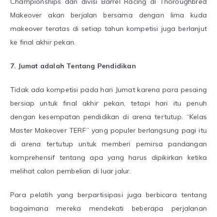
Championships dan divisi Barrel Racing di Thoroughbred
Makeover akan berjalan bersama dengan lima kuda
makeover teratas di setiap tahun kompetisi juga berlanjut
ke final akhir pekan.
7. Jumat adalah Tentang Pendidikan
Tidak ada kompetisi pada hari Jumat karena para pesaing
bersiap untuk final akhir pekan, tetapi hari itu penuh
dengan kesempatan pendidikan di arena tertutup. “Kelas
Master Makeover TERF” yang populer berlangsung pagi itu
di arena tertutup untuk memberi pemirsa pandangan
komprehensif tentang apa yang harus dipikirkan ketika
melihat calon pembelian di luar jalur.
Para pelatih yang berpartisipasi juga berbicara tentang
bagaimana mereka mendekati beberapa perjalanan