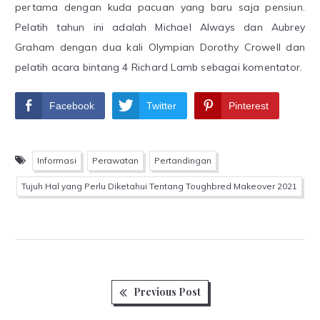
pertama dengan kuda pacuan yang baru saja pensiun.
Pelatih tahun ini adalah Michael Always dan Aubrey
Graham dengan dua kali Olympian Dorothy Crowell dan
pelatih acara bintang 4 Richard Lamb sebagai komentator.
Facebook
Twitter
Pinterest
Informasi
Perawatan
Pertandingan
Tujuh Hal yang Perlu Diketahui Tentang Toughbred Makeover 2021
Previous
Post
Previous Post
post: