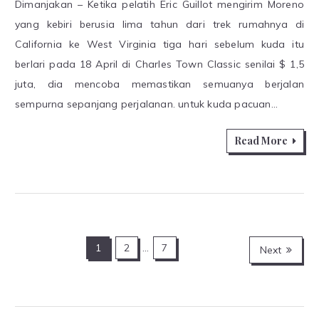
Dimanjakan – Ketika pelatih Eric Guillot mengirim Moreno
yang kebiri berusia lima tahun dari trek rumahnya di
California ke West Virginia tiga hari sebelum kuda itu
berlari pada 18 April di Charles Town Classic senilai $ 1,5
juta, dia mencoba memastikan semuanya berjalan
sempurna sepanjang perjalanan. untuk kuda pacuan…
Read More
Posts
1
2
…
7
Next
navigation