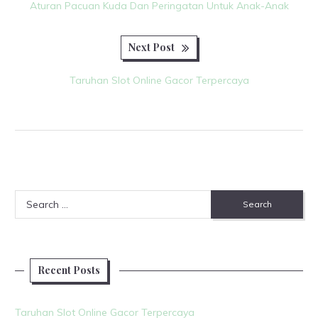
navigation
Aturan Pacuan Kuda Dan Peringatan Untuk Anak-Anak
Next
Next Post
post:
Taruhan Slot Online Gacor Terpercaya
Search
for:
Recent Posts
Taruhan Slot Online Gacor Terpercaya