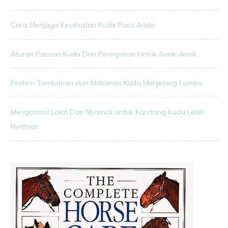
Cara Menjaga Kesehatan Kuda Pacu Anda
Aturan Pacuan Kuda Dan Peringatan Untuk Anak-Anak
Protein Tambahan dan Makanan Kuda Menjelang Lomba
Mengontrol Lalat Dan Nyamuk untuk Kandang Kuda Lebih
Nyaman