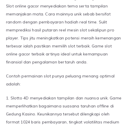
Slot online gacor menyediakan tema serta tampilan
memanjakan mata. Cara mainnya unik sebab bersifat
random dengan pembayaran hadiah real time. Sulit
memprediksi hasil putaran reel mesin slot sekalipun pro
player. Tips jitu meningkatkan potensi meraih kemenangan
terbesar ialah pastikan memilih slot terbaik. Game slot
online gacor terbaik artinya ideal untuk kemampuan
finansial dan pengalaman bertaruh anda.
Contoh permainan slot punya peluang menang optimal
adalah:
1. Slotto 4D menyediakan tampilan dan nuansa unik. Game
memperlihatkan bagaimana suasana taruhan offline di
Gedung Kasino. Keunikannya tersebut dilengkapi oleh
format 1024 baris pembayaran, tingkat volatilitas medium