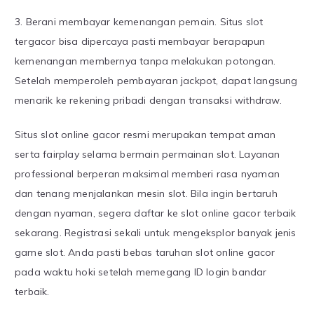
3. Berani membayar kemenangan pemain. Situs slot
tergacor bisa dipercaya pasti membayar berapapun
kemenangan membernya tanpa melakukan potongan.
Setelah memperoleh pembayaran jackpot, dapat langsung
menarik ke rekening pribadi dengan transaksi withdraw.
Situs slot online gacor resmi merupakan tempat aman
serta fairplay selama bermain permainan slot. Layanan
professional berperan maksimal memberi rasa nyaman
dan tenang menjalankan mesin slot. Bila ingin bertaruh
dengan nyaman, segera daftar ke slot online gacor terbaik
sekarang. Registrasi sekali untuk mengeksplor banyak jenis
game slot. Anda pasti bebas taruhan slot online gacor
pada waktu hoki setelah memegang ID login bandar
terbaik.