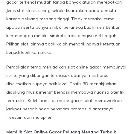
gacor terkenal mudah tanpa banyak aturan merepotkan.
Jenis slot klasik sering sekali disarankan pada pemula
karena peluang menang tinggi. Tidak memakai tema
apapun serta punya simbol beraneka buah memberikan
kemenangan melalui simbol serasi pengisi reel tengah.
Pilihan slot lainnya tidak kalah menarik hanya ketentuan
berjudi lebih kompleks.
Pemakaian tema menjadikan slot online gacor mempunyai
cerita yang dibangun termasuk adanya misi harus
diselesaikan supaya naik level. Grafis 3D menakjubkan
didukung musik imersif berhasil membawa nuansa otentik
tema slot. Kelebihan slot online gacor ialah menawarkan
jackpot besar hingga beragam promosi diantaranya
freespin dan multiplier.
Memilih Slot Online Gacor Peluang Menang Terbaik