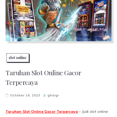
slot online
Taruhan Slot Online Gacor
Terpercaya
October 16, 2023
ghaigr
Taruhan Slot Online Gacor Terpercaya
– Judi slot online