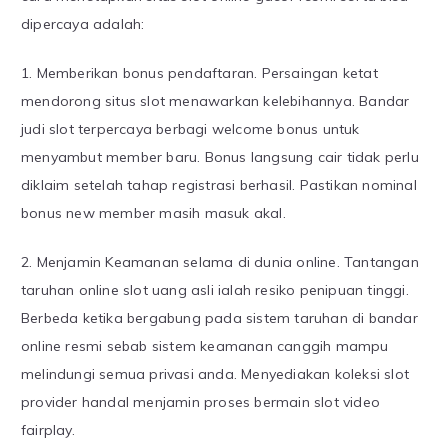
dipercaya adalah:
1. Memberikan bonus pendaftaran. Persaingan ketat
mendorong situs slot menawarkan kelebihannya. Bandar
judi slot terpercaya berbagi welcome bonus untuk
menyambut member baru. Bonus langsung cair tidak perlu
diklaim setelah tahap registrasi berhasil. Pastikan nominal
bonus new member masih masuk akal.
2. Menjamin Keamanan selama di dunia online. Tantangan
taruhan online slot uang asli ialah resiko penipuan tinggi.
Berbeda ketika bergabung pada sistem taruhan di bandar
online resmi sebab sistem keamanan canggih mampu
melindungi semua privasi anda. Menyediakan koleksi slot
provider handal menjamin proses bermain slot video
fairplay.