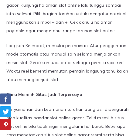
gacor. Kunjungi halaman slot online lalu tunggu sampai
intro selesai. Pilih bagian taruhan untuk mengatur nominal
menggunakan simbol – dan +. Cek dahulu halaman
paytable agar mengetahui range taruhan slot online.
Langkah Keempat, memulai permainan. Atur penggunaan
mode otomatis atau manual spin selama menjalankan
mesin slot. Gerakkan tuas putar sebagai pemicu spin reel.
Waktu reel berhenti memutar, pemain langsung tahu kalah
atau menang berjudi slot.
Cara Memilih Situs Judi Terpercaya
Kenyamanan dan keamanan taruhan uang asli dipengaruhi
oleh kualitas bandar slot online gacor. Teliti memilih situs
slot online bila tidak ingin mengalami hal buruk. Beberapa
cara menetapkan situs slot online gacor resmi serta bisa