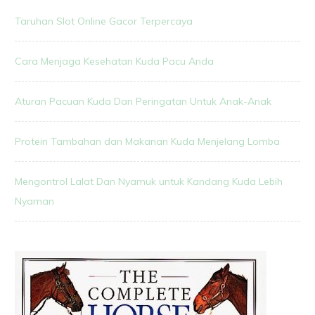
Taruhan Slot Online Gacor Terpercaya
Cara Menjaga Kesehatan Kuda Pacu Anda
Aturan Pacuan Kuda Dan Peringatan Untuk Anak-Anak
Protein Tambahan dan Makanan Kuda Menjelang Lomba
Mengontrol Lalat Dan Nyamuk untuk Kandang Kuda Lebih
Nyaman