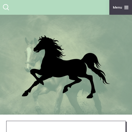
Menu
Skip
to
content
IGHA – Informasi Mengenai
IGHA Merupakan Situs website yang menyajikan Informasi
Mengenai Perawatan Kuda Balap
Perawatan Kuda Balap