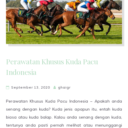
Perawatan Khusus Kuda Pacu
Indonesia
September 13, 2020
ghaigr
Perawatan Khusus Kuda Pacu Indonesia – Apakah anda
senang dengan kuda? Kuda jenis apapun itu, entah kuda
biasa atau kuda balap. Kalau anda senang dengan kuda,
tentunya anda pasti pernah melihat atau menunggangi