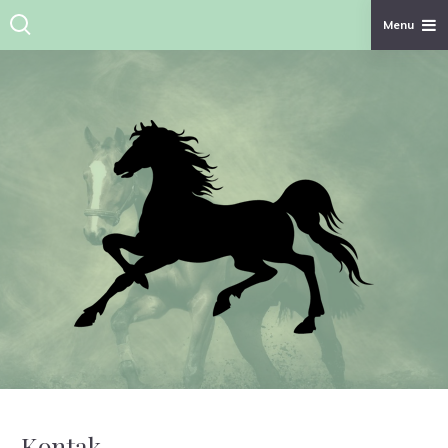
Menu
Skip
to
content
IGHA – Informasi Mengenai
IGHA Merupakan Situs website yang menyajikan Informasi
Mengenai Perawatan Kuda Balap
Perawatan Kuda Balap
Kontak