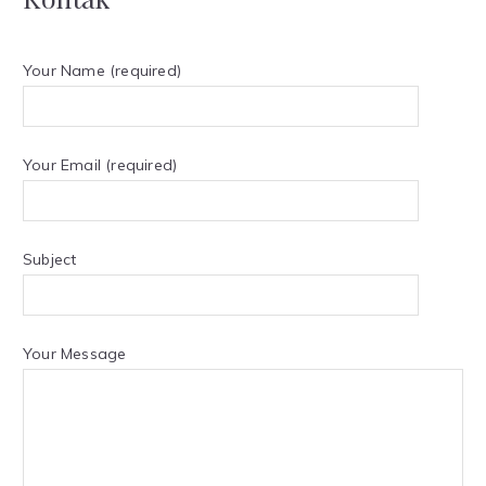
Your Name (required)
Your Email (required)
Subject
Your Message