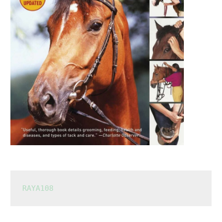
RAYA108