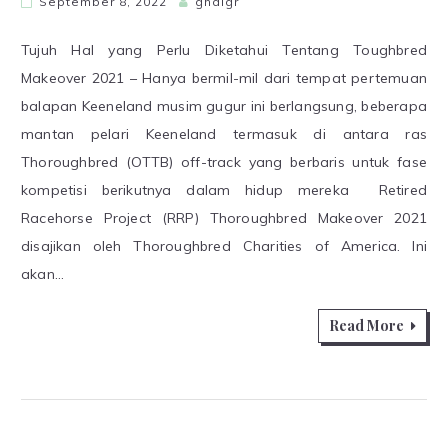
September 8, 2022
ghaigr
Tujuh Hal yang Perlu Diketahui Tentang Toughbred
Makeover 2021 – Hanya bermil-mil dari tempat pertemuan
balapan Keeneland musim gugur ini berlangsung, beberapa
mantan pelari Keeneland termasuk di antara ras
Thoroughbred (OTTB) off-track yang berbaris untuk fase
kompetisi berikutnya dalam hidup mereka Retired
Racehorse Project (RRP) Thoroughbred Makeover 2021
disajikan oleh Thoroughbred Charities of America. Ini
akan…
Read More