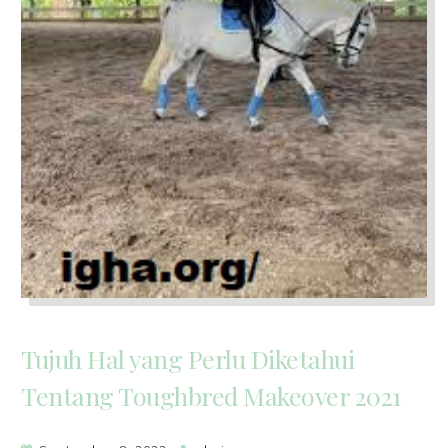
Tujuh Hal yang Perlu Diketahui
Tentang Toughbred Makeover 2021