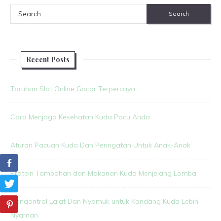
Search
for:
Recent Posts
Taruhan Slot Online Gacor Terpercaya
Cara Menjaga Kesehatan Kuda Pacu Anda
Aturan Pacuan Kuda Dan Peringatan Untuk Anak-Anak
Protein Tambahan dan Makanan Kuda Menjelang Lomba
Mengontrol Lalat Dan Nyamuk untuk Kandang Kuda Lebih
Nyaman