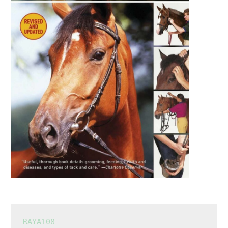
RAYA108